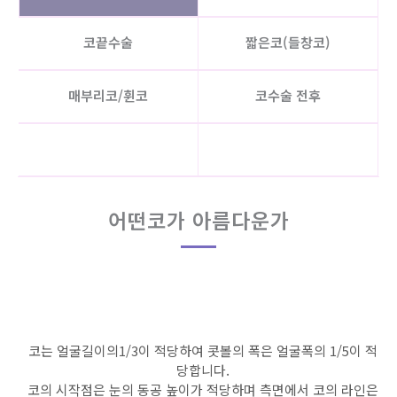
코끝수술
짧은코(들창코)
매부리코/휜코
코수술 전후
어떤코가 아름다운가
코는
얼굴길이의1/3
이 적당하여 콧볼의 폭은
얼굴폭의 1/5
이 적
당합니다.
코의 시작점은 눈의 동공 높이가 적당하며 측면에서 코의 라인은