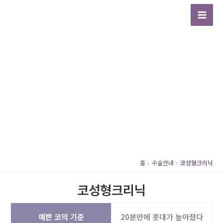
콘
텐
Mai
츠
Men
로
건
너
뛰
기
홈
수술안내
코성형크리닉
코성형크리닉
예쁜 코의 기준
20분만에 콧대가 높아졌다