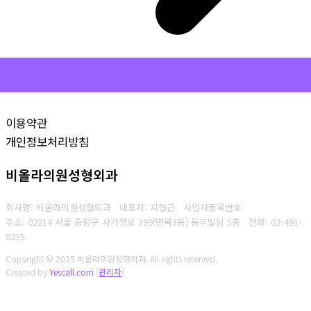
이용약관
개인정보처리방침
비올라의원성형외과
회사명: 비올라의원성형외과 대표자: 지형근
사업자등록번호:
주소: 02214 서울 중랑구 사가정로 399(면목3동) 동부빌딩 5층
전화:
02-491-
8275
Copyright © 2025 비올라의원성형외과. All rights reserved.
Created by
Yescall.com
[
관리자
]